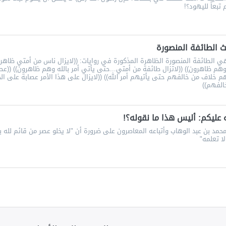
تبعاً لليهود؟!
 الطائفة المنصورة
 الطائفة المنصورة الظاهرة المذكورة في روايات: ((لايزال ناس من أمتي ظاهر
وهم ظاهرون)) ((لاتزال طائفة من أمتي...حتى يأتي أمر بالله وهم ظاهرون)) ((عص
 خلاف من خالفهم حتى يأتيهم أمر الله)) ((لايزال على هذا الأمر عصابة على ا
الفهم))
ه عليكم: أليس هذا ما نقوله؟!
مد بن عبد الوهاب وأتباعه المعاصرون على ضرورة أن "لا يخلو عصر من قائم لله بح
ا تعلمه"