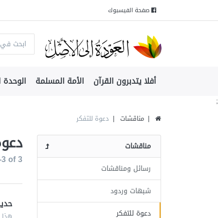
صفحة الفيسبوك
أفلا يتدبرون القرآن
الأمة المسلمة
الوحدة ا
;
مناقشات
دعوة للتفكر
دعوة
مناقشات
-3
of
3
رسائل ومناقشات
شبهات وردود
حديث
دعوة للتفكر
هذا ا