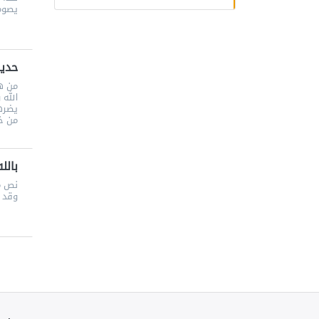
يصوم 
حديث
من هي
الله 
يضرهم
من خ
بالل
نص مح
وقد ل