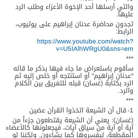
والتي أرسلها أحد الإخوة الأعزاء وطلب الرد
عليها.
تجدون محاضرة عدنان إبراهيم على يوتيوب،
الرابط:
https://www.youtube.com/watch?
v=U5IAlhWRgU0&sns=em
***
سأقوم باستعراض ما جاء فيها بذكر ما قاله
"عدنان إبراهيم" أو استنتجه أو خلص إليه ثم
الرد بكتابة (غسان) قبله للتفريق بين الكلام
والرد.
***
1-
قال أن الشيعة اتخذوا القرآن عضين
(غسان): يعني أن الشيعة يقتطعون جزءاً من
آية أو آية من سياق آيات، فيجعلونها كالأعضاء
المقطعة، ليفسروها كما يشاءون. ولكننا لو