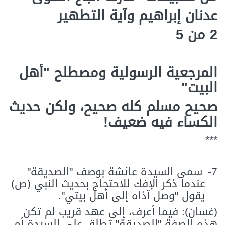
عدنان إبراهيم وآية التطهير
2 من 5
المرجعية الرسولية ومصطلح "أهل
البيت"
صحيح مسلم كله صحيح، ولكن حديث
الكساء فيه ضعيف!
***
7-
سمى السيدة عائشة بوصف "الصديقة"
عندما ذكر الإفك للاحتجاج بحديث النبي (ص)
يقول "وصل آذاه إلى أهل بيتي".
(غسان): فيما أعرف، إلى عهد قريب لم تكن
هذه الصفة "الصديقة" تطلق على السيدة أم