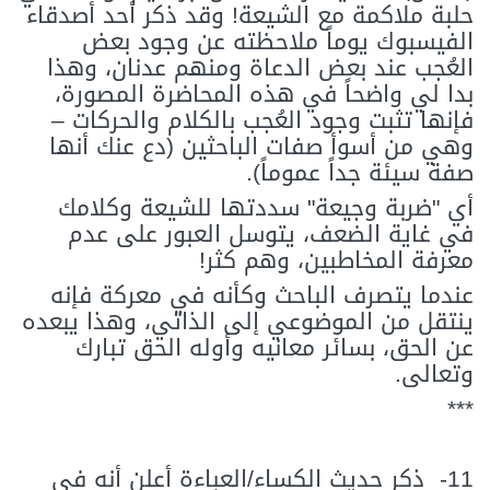
حلبة ملاكمة مع الشيعة! وقد ذكر أحد أصدقاء
الفيسبوك يوماً ملاحظته عن وجود بعض
العُجب عند بعض الدعاة ومنهم عدنان، وهذا
بدا لي واضحاً في هذه المحاضرة المصورة،
فإنها تثبت وجود العُجب بالكلام والحركات –
وهي من أسوأ صفات الباحثين (دع عنك أنها
صفة سيئة جداً عموماً).
أي "ضربة وجيعة" سددتها للشيعة وكلامك
في غاية الضعف، يتوسل العبور على عدم
معرفة المخاطبين، وهم كثر!
عندما يتصرف الباحث وكأنه في معركة فإنه
ينتقل من الموضوعي إلى الذاتي، وهذا يبعده
عن الحق، بسائر معانيه وأوله الحق تبارك
وتعالى.
***
11-
ذكر حديث الكساء/العباءة أعلن أنه في