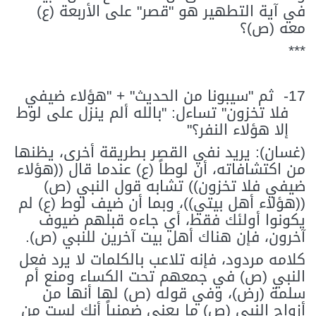
في آية التطهير هو "قصر" على الأربعة (ع)
معه (ص)؟
***
17-
ثم "سيبونا من الحديث" + "هؤلاء ضيفي
فلا تخزون" تساءل: "بالله ألم ينزل على لوط
إلا هؤلاء النفر؟"
(غسان): يريد نفي القصر بطريقة أخرى، يظنها
من اكتشافاته، أن لوطاً (ع) عندما قال ((هؤلاء
ضيفي فلا تخزون)) تشابه قول النبي (ص)
((هؤلاء أهل بيتي))، وبما أن ضيف لوط (ع) لم
يكونوا أولئك فقط، أي جاءه قبلهم ضيوف
آخرون، فإن هناك أهل بيت آخرين للنبي (ص).
كلامه مردود، فإنه تلاعب بالكلمات لا يرد فعل
النبي (ص) في جمعهم تحت الكساء ومنع أم
سلمة (رض)، وفي قوله (ص) لها أنها من
أزواج النبي (ص) ما يعني ضمنياً أنك لست من