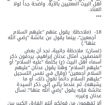
أهل البيت المعنيين بالآية. واضحة جداً لولا
العناد.
***
18-
(ملاحظة: يقول عنهم "عليهم السلام
أجمعين"، بينما يقول عن عائشة "رضي الله
عنها".)
(غسان): ملاحظة جانبية، نجد أن بعض
المنصفين، أمثال عدنان إبراهيم، يردفون ذكر
أسماء أهل البيت (ع) بكلمة "عليه السلام" أو
"عليهم السلام" وهنا يقول عدنان "عليهم
السلام أجمعين" (وقال في نفس التسجيل
"عليهم السلام دائماً نقول ذلك، أو ما
يشبهه)، ثم عندما يأتي إلى ذكر السيدة
عائشة فإنه يقول "رضي الله عنها"؛ نسأل
عدنان وغيره:
ألا تفهمون من قولكم أنتم الفارق الكبير بين