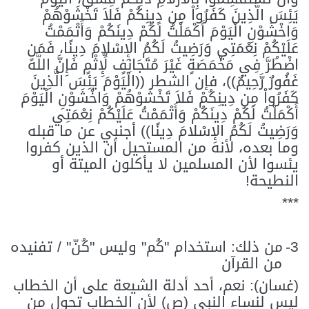
يَئِسَ الَّذِينَ كَفَرُواْ مِن دِينِكُمْ فَلاَ تَخْشَوْهُمْ
وَاخْشَوْنِ الْيَوْمَ أَكْمَلْتُ لَكُمْ دِينَكُمْ وَأَتْمَمْتُ
عَلَيْكُمْ نِعْمَتِي وَرَضِيتُ لَكُمُ الإِسْلامَ دِينًا، فَمَنِ
اضْطُرَّ فِي مَخْمَصَةٍ غَيْرَ مُتَجَانِفٍ لِّإِثْمٍ فَإِنَّ اللَّهَ
غَفُورٌ رَّحِيمٌ
))، فإن الشطر ((ا
لْيَوْمَ يَئِسَ الَّذِينَ
كَفَرُواْ مِن دِينِكُمْ فَلاَ تَخْشَوْهُمْ وَاخْشَوْنِ الْيَوْمَ
أَكْمَلْتُ لَكُمْ دِينَكُمْ وَأَتْمَمْتُ عَلَيْكُمْ نِعْمَتِي
وَرَضِيتُ لَكُمُ الإِسْلامَ دِينًا
)) أجنبي عن ما قبله
وما بعده، لأنه من المستحيل أن الذين كفروا
يئسوا لأن المسلمين لا يأكلون الميتة أو
النطيحة!
***
3-
من ذلك: استخدام "كُم" وليس "كُنّ" / تفنيده
من القرآن
(غسان): نعم، أحد أدلة الشيعة على أن الخطاب
ليس لنساء النبي (ص) لأن الخطاب تحول من