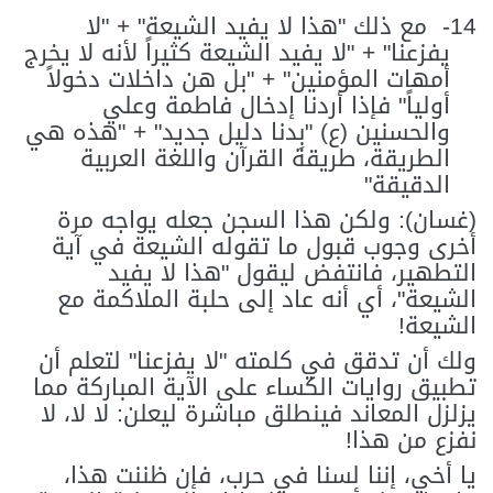
14-
مع ذلك "هذا لا يفيد الشيعة" + "لا
يفزعنا" + "لا يفيد الشيعة كثيراً لأنه لا يخرج
أمهات المؤمنين" + "بل هن داخلات دخولاً
أولياً" فإذا أردنا إدخال فاطمة وعلي
والحسنين (ع) "بِدنا دليل جديد" + "هذه هي
الطريقة، طريقة القرآن واللغة العربية
الدقيقة"
(غسان): ولكن هذا السجن جعله يواجه مرة
أخرى وجوب قبول ما تقوله الشيعة في آية
التطهير، فانتفض ليقول "هذا لا يفيد
الشيعة"، أي أنه عاد إلى حلبة الملاكمة مع
الشيعة!
ولك أن تدقق في كلمته "لا يفزعنا" لتعلم أن
تطبيق روايات الكساء على الآية المباركة مما
يزلزل المعاند فينطلق مباشرة ليعلن: لا لا، لا
نفزع من هذا!
يا أخي، إننا لسنا في حرب، فإن ظننت هذا،