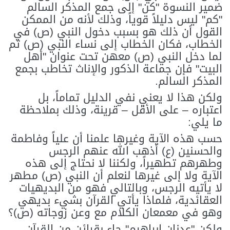
ضمير النسوة "كن" إلى جمع المذكر السالم
"كم" ليس دليلاً قوياً، وذلك لأنه من الممكن
القول أن ذلك هو بسبب دخول النبي (ص) في
الخطاب، فكان الخطاب إلى نساء النبي (ص) ثم
لما دخل النبي (ص) معهن تحت عنوان "أهل
البيت" فإن جماعة الذكور والإناث تخاطب بجمع
المذكر السالم.
ولكن هذا لا يعني نفي الدليل تماماً، بل
اعتباره – على الأقل – قرينة، وذلك بملاحظة
ما يلي:
حسب هذه الآية وغيرها علمنا أن علياً وفاطمة
والحسنين (ع) أذهب الله عنهم الرجس
وطهرهم تطهيراً، ولكننا لا نحتاج إلى هذه
الآية ولا إلى غيرها لنعلم أن النبي (ص) مطهر
لا يأتيه الرجس، وبالتالي فهو من البديهيات
العقائدية، فلماذا يأتي القرآن بشيء بديهي
وهو في معمعان الكلام مع وعن زوجاته (ص)؟
ولكن "عدنان ابراهيم" جاء بقرائن من القرآن