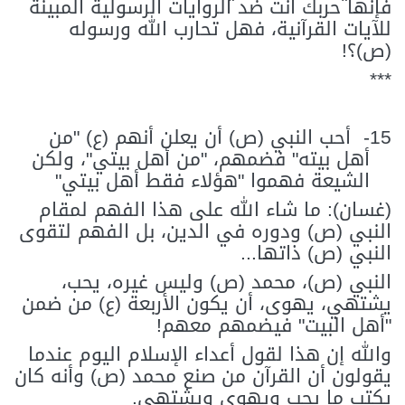
فإنها حربك أنت ضد الروايات الرسولية المبينة
للآيات القرآنية، فهل تحارب الله ورسوله
(ص)؟!
***
15-
أحب النبي (ص) أن يعلن أنهم (ع) "من
أهل بيته" فضمهم، "من أهل بيتي"، ولكن
الشيعة فهموا "هؤلاء فقط أهل بيتي"
(غسان): ما شاء الله على هذا الفهم لمقام
النبي (ص) ودوره في الدين، بل الفهم لتقوى
النبي (ص) ذاتها...
النبي (ص)، محمد (ص) وليس غيره، يحب،
يشتهي، يهوى، أن يكون الأربعة (ع) من ضمن
"أهل البيت" فيضمهم معهم!
والله إن هذا لقول أعداء الإسلام اليوم عندما
يقولون أن القرآن من صنع محمد (ص) وأنه كان
يكتب ما يحب ويهوى ويشتهي.