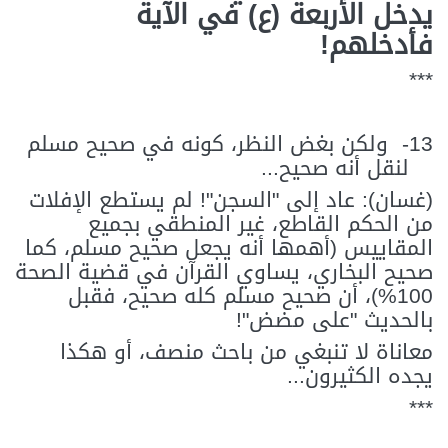
يدخل الأربعة (ع) في الآية
فأدخلهم!
***
13-
ولكن بغض النظر، كونه في صحيح مسلم
لنقل أنه صحيح...
(غسان): عاد إلى "السجن"! لم يستطع الإفلات
من الحكم القاطع، غير المنطقي بجميع
المقاييس (أهمها أنه يجعل صحيح مسلم، كما
صحيح البخاري، يساوي القرآن في قضية الصحة
100%)، أن صحيح مسلم كله صحيح، فقبل
بالحديث "على مضض"!
معاناة لا تنبغي من باحث منصف، أو هكذا
يجده الكثيرون...
***