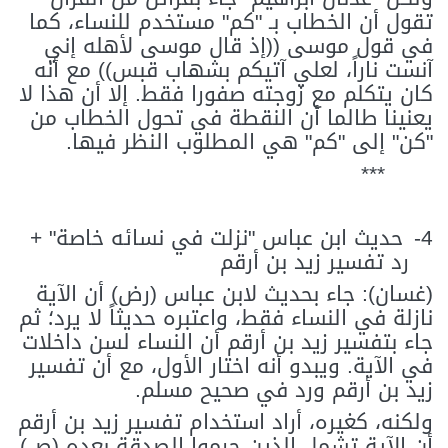
تقول أن الخطاب بـ "كم" مستخدم للنساء، كما
في قول موسى ((إذ قال موسى لأهله إني
آنست ناراً، لعلي آتيكم بشهاب قبس)) مع أنه
كان يتكلم مع زوجته صفورا فقط. إلا أن هذا لا
يعنينا طالما أن النقطة في تحول الخطاب من
"كن" إلى "كم" هي المطلوب النظر فيها.
***
4-
حديث ابن عباس "نزلت في نسائه خاصة" +
رد تفسير زيد بن أرقم
(غسان): جاء بحديث لابن عباس (رض) أن الآية
نازلة في النساء فقط، واعتبره حديثاً لا يرد؛ ثم
جاء بتفسير زيد بن أرقم أن النساء لسن داخلات
في الآية. ويبدو أنه اختار الأول، مع أن تفسير
زيد بن أرقم ورد في صحيح مسلم.
ولكنه، كغيره، أراد استخدام تفسير زيد بن أرقم
أن الآية تشمل الذين حرموا الصدقة بعده (ص)