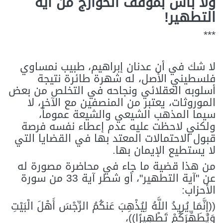
ولا بأس بموقف الخوارج من آية
التطهير!
***
لا شك في أن عدنان إبراهيم، طبيب نمساوي
فلسطيني الأصل، له شهرة طائرة نتيجة
أسلوبه العقلائي ونجاحه في التخلص من بعض
الموروثات، يعتبر من المنصفين مع الآخر، لا
سيما المذهب الشيعي والشيعة عموماً،
ولكني لاحظت عليه عدم إعطاء نفسه فرصة
قبول الاحتمالات المعتد بها في القضايا التي
لا يستطيع الإيمان بها.
من هذا قضية ما جاء في محاضرة مصورة له
عن "آية التطهير"، أو شطر آية 33 من سورة
الأحزاب:
((
إِنَّمَا يُرِيدُ اللَّهُ لِيُذْهِبَ عَنكُمُ الرِّجْسَ أَهْلَ الْبَيْتِ
وَيُطَهِّرَكُمْ تَطْهِيرًا
))،