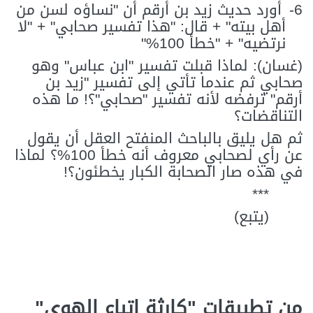
6-
أورد حديث زيد بن أرقم أن "نساؤه لسن من
أهل بيته" + قال: "هذا تفسير صحابي" + "لا
نرتضيه" + "خطأ 100%"
(غسان): لماذا قبلت تفسير "ابن عباس" وهو
صحابي ثم عندما تأتي إلى تفسير "زيد بن
أرقم" ترفضه لأنه تفسير "صحابي"؟! ما هذه
التناقضات؟
ثم هل يليق بالباحث المنفتح العقل أن يقول
عن رأي لصحابي معروف أنه خطأ 100%؟ لماذا
في هذه صار الصحابة الكبار يخطئون؟!
***
(يتبع)
من تطبيقات "كارثة اتباع الهوى"