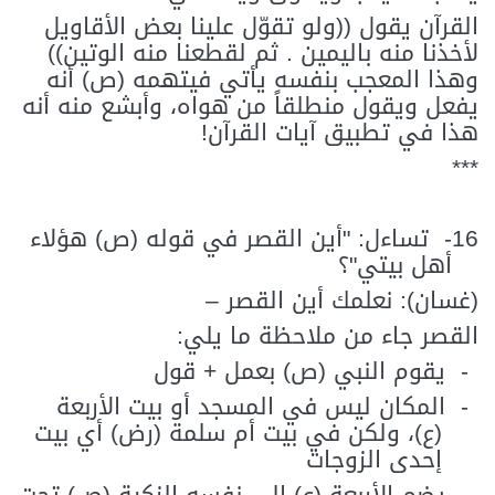
القرآن يقول ((ولو تقوّل علينا بعض الأقاويل
لأخذنا منه باليمين . ثم لقطعنا منه الوتين))
وهذا المعجب بنفسه يأتي فيتهمه (ص) أنه
يفعل ويقول منطلقاً من هواه، وأبشع منه أنه
هذا في تطبيق آيات القرآن!
***
16-
تساءل: "أين القصر في قوله (ص) هؤلاء
أهل بيتي"؟
(غسان): نعلمك أين القصر –
القصر جاء من ملاحظة ما يلي:
-
يقوم النبي (ص) بعمل + قول
-
المكان ليس في المسجد أو بيت الأربعة
(ع)، ولكن في بيت أم سلمة (رض) أي بيت
إحدى الزوجات
-
يضم الأربعة (ع) إلى نفسه الزكية (ص) تحت