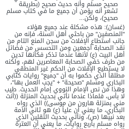
صحيح مسلم وأنه حديث صحيح (بطريقة
تشعر أنه يؤمن أن جميع ما في كتاب مسلم
صحيح)، ولكن...
(غسان): هذه مشكلة عند جميع هؤلاء
"المنصفين" من باحثي أهل السنة، فإنه من
جانب استطاع الإفلات من سجن المنع التام من
نقد الصحابة أجمعين ومن التحسس من فضائل
أهل البيت (ع) لأنها عندما تذكر فكأنها تدين
من طرف خفي الصحابة المعاصرين لهم، ولكنه
لا يستطيع الإفلات من الحكم غير المنطقي
مطلقاً الذي حكموا به أن "جميع" روايات كتابي
البخاري ومسلم "صحيحة" + "يجب العمل بها"،
وهذا من نص الإمام النووي إمام الحديث. طيب
لا بأس، فلماذا عندما نأتي بحديث المنزلة ((أنت
مني بمنزلة هارون من موسى)) الذي رواه
البخاري، ما يعني أن علياً (ع) هو ثاني الأمة
بعد نبيها (ص)، ونأتي بحديث الثقلين الذي
رواه مسلم بأربع روايات، ما يعني أن العترة