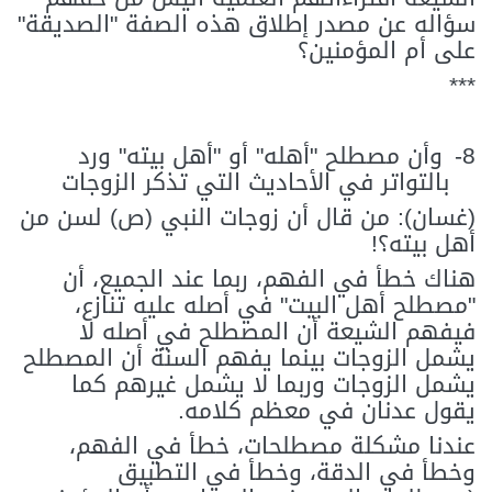
سؤاله عن مصدر إطلاق هذه الصفة "الصديقة"
على أم المؤمنين؟
***
8-
وأن مصطلح "أهله" أو "أهل بيته" ورد
بالتواتر في الأحاديث التي تذكر الزوجات
(غسان): من قال أن زوجات النبي (ص) لسن من
أهل بيته؟!
هناك خطأ في الفهم، ربما عند الجميع، أن
"مصطلح أهل البيت" في أصله عليه تنازع،
فيفهم الشيعة أن المصطلح في أصله لا
يشمل الزوجات بينما يفهم السنة أن المصطلح
يشمل الزوجات وربما لا يشمل غيرهم كما
يقول عدنان في معظم كلامه.
عندنا مشكلة مصطلحات، خطأ في الفهم،
وخطأ في الدقة، وخطأ في التطبيق