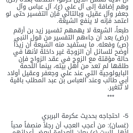
وهم إضافة إلى آل علي (ع)، آل عباس وآل
جعفر وآل عقيل، وبالتالي فإن التفسير حتى لو
اعتمد فإنه لا ينفع الشيعة.
طبعاً، الشيعة لا يهمهم تفسير زيد بن أرقم
(رض) بعد أن جاءهم التفسير من قول النبي
(ص) وفعله. ما يستفيد منه الشيعة أن زيداً
أوضح للسائل أن الزوجة غير داخلة لأنها في
حالة مؤقتة مع الزوج في عقد الزواج فإن
طلقها لم تعد من أهل بيته، بينما اللحمة
البايولوجية التي عند علي وجعفر وعقيل أولاد
أبي طالب وعند العباس بن عبد المطلب باقية
لا تتغير.
***
5-
احتجاجه بحديث عكرمة البربري
(غسان): من أعجب العجب أن رجلاً منصفاً محباً
لأهل البيت (ع) يعلن العداوة لبعض أعدائهم