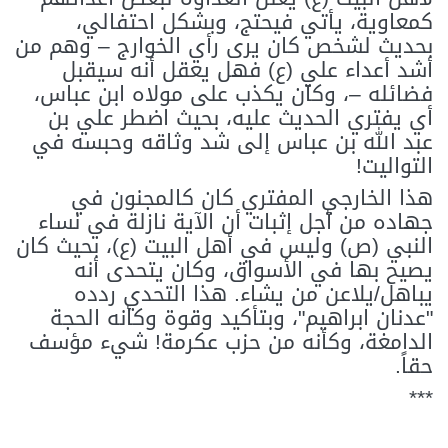
كمعاوية، يأتي فيحتج، وبشكل احتفالي،
بحديث لشخص كان يرى رأي الخوارج – وهم من
أشد أعداء علي (ع) فهل يعقل أنه سيقبل
فضائله –، وكان يكذب على مولاه ابن عباس،
أي يفتري الحديث عليه، بحيث اضطر علي بن
عبد الله بن عباس إلى شد وثاقه وحبسه في
التواليت!
هذا الخارجي المفتري كان كالمجنون في
جهاده من أجل إثبات أن الآية نازلة في نساء
النبي (ص) وليس في أهل البيت (ع)، بحيث كان
يصيح بها في الأسواق، وكان يتحدى أنه
يباهل/يلاعن من يشاء. هذا التحدي ردده
"عدنان ابراهيم"، وبتأكيد وقوة وكأنه الحجة
الدامغة، وكأنه من حزب عكرمة! شيء مؤسف
حقاً.
***