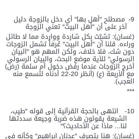
9-
مصطلح "أهل بها" أي دخل بالزوجة دليل
آخر على أن "أهل البيت" تعني الزوجة
(غسان): تشبّث بكل شاردة وواردة مما لا طائل
وراءه. قلنا أن "أهل البيت" عُرفاً تشمل الزوجات
دون شك، فلا خلاف، ولكن المهم هو "البيان
الرسولي" للآية موضع البحث، والبيان الرسولي
أخرج الزوجات عندما رفض دخول أم سلمة (رض)
مع الأربعة (ع) (أنظر 20-22 أدناه لتسمع منه
العجب).
***
10-
انتهى بالحجة القرآنية إلى قوله "طيب،
الشيعة يقولون هذه ضربة وجيعة سددتها
لنا... ماذا عن الأحاديث؟"
(غسان): هنا يتصرف "عدنان ابراهيم" وكأنه في