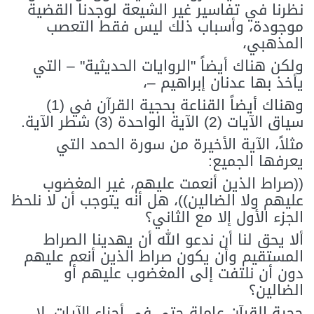
نظرنا في تفاسير غير الشيعة لوجدنا القضية
موجودة، وأسباب ذلك ليس فقط التعصب
المذهبي،
ولكن هناك أيضاً "الروايات الحديثية" – التي
يأخذ بها عدنان إبراهيم –،
وهناك أيضاً القناعة بحجية القرآن في (1)
سياق الآيات (2) الآية الواحدة (3) شطر الآية.
مثلاً، الآية الأخيرة من سورة الحمد التي
يعرفها الجميع:
((صراط الذين أنعمت عليهم، غير المغضوب
عليهم ولا الضالين))، هل أنه يتوجب أن لا نلحظ
الجزء الأول إلا مع الثاني؟
ألا يحق لنا أن ندعو الله أن يهدينا الصراط
المستقيم وأن يكون صراط الذين أنعم عليهم
دون أن نلتفت إلى المغضوب عليهم أو
الضالين؟
حجية القرآن عاملة حتى في أجزاء الآيات، لا