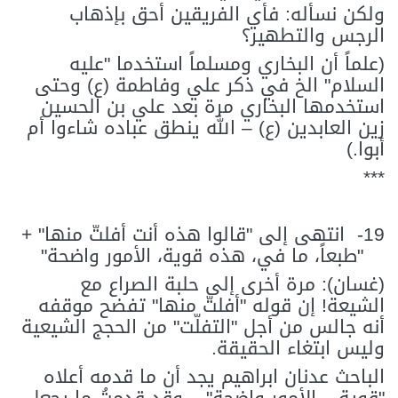
ولكن نسأله: فأي الفريقين أحق بإذهاب
الرجس والتطهير؟
(علماً أن البخاري ومسلماً استخدما "عليه
السلام" الخ في ذكر علي وفاطمة (ع) وحتى
استخدمها البخاري مرة بعد علي بن الحسين
زين العابدين (ع) – الله ينطق عباده شاءوا أم
أبوا.)
***
19-
انتهى إلى "قالوا هذه أنت أفلتّ منها" +
"طبعاً، ما في، هذه قوية، الأمور واضحة"
(غسان): مرة أخرى إلى حلبة الصراع مع
الشيعة! إن قوله "أفلتّ منها" تفضح موقفه
أنه جالس من أجل "التفلّت" من الحجج الشيعية
وليس ابتغاء الحقيقة.
الباحث عدنان ابراهيم يجد أن ما قدمه أعلاه
"قوية... الأمور واضحة" – وقد قدمتُ ما يجعل