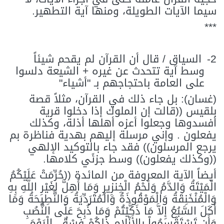
سيما الآيات الطويلة، ومنها آية التطهير.
***
2-
السياق / قال أن القرآن لم يقحم شيئاً
وسط آية تتحدث عن غيره + الشيعة دلسوا
على العامة باحتجاجهم بـ "أشياء"
(غسان): بل جاء ذلك في القرآن، مثلاً قصة
بلقيس ((قالت إن الملوك إذا دخلوا قرية
أفسدوها وجعلوا أعزه أهلها أذلة، وكذلك
يفعلون . وإني مرسلة إليهم بهدية فناظرة بم
يرجع المرسلون)) فقد جاء بالتوكيد الإلهي
((وكذلك يفعلون)) وسط جزئَي كلامها.
أيضاً الآية المعروفة من المائدة ((
حُرِّمَتْ عَلَيْكُمُ
الْمَيْتَةُ وَالدَّمُ وَلَحْمُ الْخِنزِيرِ وَمَا أُهِلَّ لِغَيْرِ اللَّهِ بِهِ
وَالْمُنْخَنِقَةُ وَالْمَوْقُوذَةُ وَالْمُتَرَدِّيَةُ وَالنَّطِيحَةُ وَمَا
أَكَلَ السَّبُعُ إِلاَّ مَا ذَكَّيْتُمْ وَمَا ذُبِحَ عَلَى النُّصُبِ
وَأَن تَسْتَقْسِمُواْ بِالأَزْلامِ ذَلِكُمْ فِسْقٌ، الْيَوْمَ