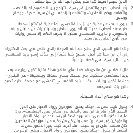
الذين سبقوا سيفاً هذا فلم يذكروا عبد الله بن سبأ مطلقاً.
رأي أصحاب الجرح والتعديل في سيف تتراوح بين اتهامهم له بالضعف،
واتهامه بوضع الأحاديث، واتهامه بالزندقة. أي أن سيفاً ضعيف ووضّاع
وزنديق.
يروي سيف عن عطية عن يزيد الفقعسي. أما عطية فيتمتع بسمعة
طيبة عند أصحاب الحديث إلا أنه روى أساطير وإسرائيليات عن دانيال وابنه
بالسوس. وأما يزيد الفقعسي فنكرة لا يعرف اللهم إلا خمس روايات
في تاريخ الطبري عن سيف.
وهذا هو السبب الذي دفع عبد الله العودة (الذي خلص في بحث الدكتوراه
إلى أن ابن سبأ هو أصل التشيع كما ذكرنا) إلى حذف إسم يزيد الفقعسي
من أسانيد سيف في قصة ابن سبأ!
قال الهلابي عن «العودة» هذا: «أي منهج هذا؟ فتارة تكون رواية سيف –
يزيد الفقعسي مشكوكاً في صحتها يخفي سندها ويسميها «نص الطبري»،
وعندما تكون روايات سيف - يزيد الفقعسي تتمشى مع وجهة نظره تصبح
«الروايات الصحيحة».
وهذا هو منهج أعداء الشيعة.
يقول نايف معروف: «يكاد يتفق المؤرخون ورواة الأخبار على الدور
الخطير الذي قام به ابن سبأ وأتباعه في نشأة الفرق الإسلامية». وردّ
عليه الدكتور الهلابي: «لم يورد قصة ابن سبأ أحد من رواة الأخبار
والمؤرخين غير سيف بن عمر، وأن كل من ذكره من المؤرخين المتأخرين
كان معتمداً على رواية سيف.. فلا أعرف كيف يجيز الدكتور معروف
لنفسه أن يقول: «يكاد يتفق المؤرخون ورواة الأخبار.. وعلى الرغم من