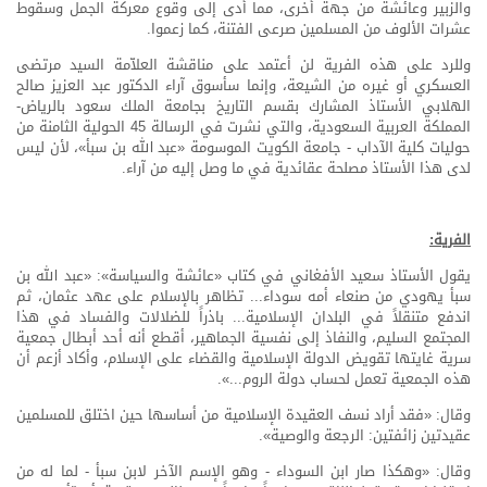
والزبير وعائشة من جهة أخرى، مما أدى إلى وقوع معركة الجمل وسقوط
عشرات الألوف من المسلمين صرعى الفتنة، كما زعموا.
وللرد على هذه الفرية لن أعتمد على مناقشة العلاّمة السيد مرتضى
العسكري أو غيره من الشيعة، وإنما سأسوق آراء الدكتور عبد العزيز صالح
الهلابي الأستاذ المشارك بقسم التاريخ بجامعة الملك سعود بالرياض-
المملكة العربية السعودية، والتي نشرت في الرسالة 45 الحولية الثامنة من
حوليات كلية الآداب - جامعة الكويت الموسومة «عبد الله بن سبأ»، لأن ليس
لدى هذا الأستاذ مصلحة عقائدية في ما وصل إليه من آراء.
الفرية:
يقول الأستاذ سعيد الأفغاني في كتاب «عائشة والسياسة»: «عبد الله بن
سبأ يهودي من صنعاء أمه سوداء... تظاهر بالإسلام على عهد عثمان، ثم
اندفع متنقلاً في البلدان الإسلامية... باذراً للضلالات والفساد في هذا
المجتمع السليم، والنفاذ إلى نفسية الجماهير، أقطع أنه أحد أبطال جمعية
سرية غايتها تقويض الدولة الإسلامية والقضاء على الإسلام، وأكاد أزعم أن
هذه الجمعية تعمل لحساب دولة الروم...».
وقال: «فقد أراد نسف العقيدة الإسلامية من أساسها حين اختلق للمسلمين
عقيدتين زائفتين: الرجعة والوصية».
وقال: «وهكذا صار ابن السوداء - وهو الإسم الآخر لابن سبأ - لما له من