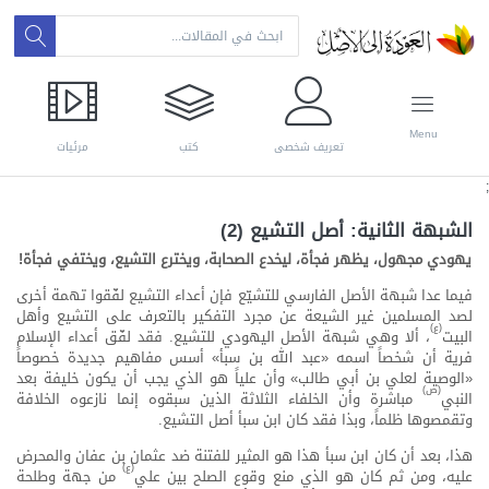
Menu
تعريف شخصي
كتب
مرئيات
;
الشبهة الثانية: أصل التشيع (2)
يهودي مجهول، يظهر فجأة، ليخدع الصحابة، ويخترع التشيع، ويختفي فجأة!
فيما عدا شبهة الأصل الفارسي للتشيّع فإن أعداء التشيع لفّقوا تهمة أخرى
لصد المسلمين غير الشيعة عن مجرد التفكير بالتعرف على التشيع وأهل
(ع)
البيت
، ألا وهي شبهة الأصل اليهودي للتشيع. فقد لفّق أعداء الإسلام
فرية أن شخصاً اسمه «عبد الله بن سبأ» أسس مفاهيم جديدة خصوصاً
«الوصية لعلي بن أبي طالب» وأن علياً هو الذي يجب أن يكون خليفة بعد
(ص)
النبي
مباشرة وأن الخلفاء الثلاثة الذين سبقوه إنما نازعوه الخلافة
وتقمصوها ظلماً، وبذا فقد كان ابن سبأ أصل التشيع.
هذا، بعد أن كان ابن سبأ هذا هو المثير للفتنة ضد عثمان بن عفان والمحرض
(ع)
عليه، ومن ثم كان هو الذي منع وقوع الصلح بين علي
من جهة وطلحة