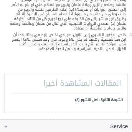
عائشة وطلحة والزبير وولاة عثمان وتبرير مواقفهم حتى لو بلغ به الأمر
إلى اختلاق الروايات أو تحريفها (ب) إخلاء الطرفين طلحة والزبير من
جانب وعلي من جانب من مسؤولية الصدام المسلح في البصرة إلا أنه
بطريق غير مباشر ينال من الخليفة علي (ج) تجريح كل من انتقد الخليفة
عثمان (د) التصدي للروايات الشيعية التي تنال من عثمان وعائشة وطلحة
والزبير بروايات مناقضة أو مضادة.
خلص الدكتور الهلابي إلى القول: «والذي نخلص إليه في بحثنا هذا أن
ابن سبأ شخصية وهمية لم يكن لها وجود. فإن وجد شخص بهذا الإسم
فمن المؤكد أنه لم يقم بالدور الذي أسنده إليه سيف وأصحاب كتب
الفرق، لا من الناحية السياسية ولا من ناحية العقيدة».
المقالات المشاهدة أخيرا
الشبهة الثانية: أصل التشيع (2)
Service