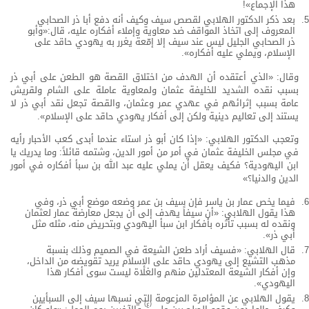
هذا الإجماع»!
بعد ذكر الدكتور الهلابي لقصص سيف وكيف أنه دفع أبا ذر الصحابي
المعروف إلى اتخاذ المواقف ضد معاوية وإملاء أفكاره عليه، قال:«وأبو
ذر الصحابي الجليل ليس عند سيف إلا إمّعة يغرر به يهودي حاقد على
الإسلام، ويملي عليه أفكاره».
وقال: «الذي أعتقده أن الهدف من اختلاق القصة هو الطعن على أبي ذر
بسبب نقده الشديد للخليفة عثمان ولمعاوية عاملة على الشام ولقريش
عامة بسبب إثرائهم في عهدي عمر وعثمان، والقصة تجعل نقد أبي ذر لا
يستند إلى تعاليم دينية ولكن إلى أفكار يهودي حاقد على الإسلام».
وتعجب الدكتور الهلابي: «إذا كان أبو ذر استاء عندما أبدى كعب الأحبار رأيه
في مجلس الخليفة عثمان في أمر من أمور الدين، وشتمه قائلاً: وما يدريك يا
ابن اليهودية؟ فكيف يعقل أن يملي عليه عبد الله بن سبأ أفكاره في أمور
الدين والدنيا؟»
فيما يخص عمار بن ياسر فإن سيف بن عمر وضعه موضع أبي ذر، وفي
هذا يقول الهلابي: «أن سيفاً يهدف إلى أن يجعل معارضة عمار لعثمان
ونقده له بسبب تأثره بأفكار ابن سبأ اليهودي وبتحريض منه، مثله مثل
أبي ذر».
قال الهلابي: «فسيف أراد طعن الشيعة في الصميم وذلك بنسبة
مذهب التشيع إلى يهودي حاقد على الإسلام يريد تقويضه من الداخل،
وإن أفكار الشيعة المعتدلين منهم والغلاة ليست سوى أفكار هذا
اليهودي».
يقول الهلابي عن المؤامرة المزعومة التي نسبها سيف إلى السبأيين
(ع)