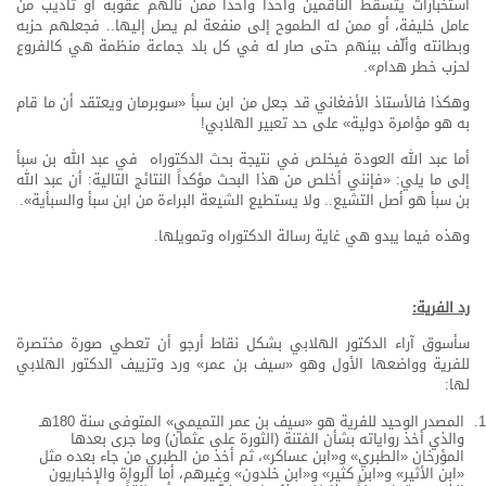
استخبارات يتسقط الناقمين واحداً واحداً ممن نالهم عقوبة أو تأديب من
عامل خليفة، أو ممن له الطموح إلى منفعة لم يصل إليها.. فجعلهم حزبه
وبطانته وألّف بينهم حتى صار له في كل بلد جماعة منظمة هي كالفروع
لحزب خطر هدام».
وهكذا فالأستاذ الأفغاني قد جعل من ابن سبأ «سوبرمان ويعتقد أن ما قام
به هو مؤامرة دولية» على حد تعبير الهلابي!
أما عبد الله العودة فيخلص في نتيجة بحث الدكتوراه في عبد الله بن سبأ
إلى ما يلي: «فإنني أخلص من هذا البحث مؤكداً النتائج التالية: أن عبد الله
بن سبأ هو أصل التشيع.. ولا يستطيع الشيعة البراءة من ابن سبأ والسبأية».
وهذه فيما يبدو هي غاية رسالة الدكتوراه وتمويلها.
رد الفرية:
سأسوق آراء الدكتور الهلابي بشكل نقاط أرجو أن تعطي صورة مختصرة
للفرية وواضعها الأول وهو «سيف بن عمر» ورد وتزييف الدكتور الهلابي
لها:
المصدر الوحيد للفرية هو «سيف بن عمر التميمي» المتوفى سنة 180هـ
والذي أخذ رواياته بشأن الفتنة (الثورة على عثمان) وما جرى بعدها
المؤرخان «الطبري» و«ابن عساكر»، ثم أخذ من الطبري من جاء بعده مثل
«ابن الأثير» و«ابن كثير» و«ابن خلدون» وغيرهم، أما الرواة والإخباريون