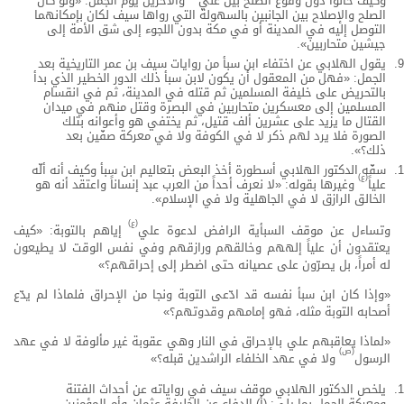
وكيف حالوا دون وقوع الصلح بين علي
والآخرين يوم الجمل: «ولو كان
الصلح والإصلاح بين الجانبين بالسهولة التي رواها سيف لكان بإمكانهما
التوصل إليه في المدينة أو في مكة بدون اللجوء إلى شق الأمة إلى
جيشين متحاربين».
يقول الهلابي عن اختفاء ابن سبأ من روايات سيف بن عمر التاريخية بعد
الجمل: «فهل من المعقول أن يكون لابن سبأ ذلك الدور الخطير الذي بدأ
بالتحريض على خليفة المسلمين ثم قتله في المدينة، ثم في انقسام
المسلمين إلى معسكرين متحاربين في البصرة وقتل منهم في ميدان
القتال ما يزيد على عشرين ألف قتيل، ثم يختفي هو وأعوانه بتلك
الصورة فلا يرد لهم ذكر لا في الكوفة ولا في معركة صفّين بعد
ذلك؟».
سفّه الدكتور الهلابي أسطورة أخذ البعض بتعاليم ابن سبأ وكيف أنه ألّه
(ع)
علياً
وغيرها بقوله: «لا نعرف أحداً من العرب عبد إنساناً واعتقد أنه هو
الخالق الرازق لا في الجاهلية ولا في الإسلام».
(ع)
وتساءل عن موقف السبأية الرافض لدعوة علي
إياهم بالتوبة: «كيف
يعتقدون أن علياً إلههم وخالقهم ورازقهم وفي نفس الوقت لا يطيعون
له أمراً، بل يصرّون على عصيانه حتى اضطر إلى إحراقهم؟»
«وإذا كان ابن سبأ نفسه قد ادّعى التوبة ونجا من الإحراق فلماذا لم يدّع
أصحابه التوبة مثله، فهو إمامهم وقدوتهم؟»
«لماذا يعاقبهم علي بالإحراق في النار وهي عقوبة غير مألوفة لا في عهد
(ص)
الرسول
ولا في عهد الخلفاء الراشدين قبله؟»
يلخص الدكتور الهلابي موقف سيف في رواياته عن أحداث الفتنة
ومعركة الجمل بما يلي: (أ) الدفاع عن الخليفة عثمان وأم المؤمنين