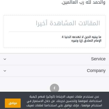
والحمد لله رب العالمين.
المقالات المشاهدة أخيرا
ما يبنيه الدين لا تهدمه الدنيا 4
الإمام الصادق (ع) وغيره
Service
Company
نحن نستخدم ملفات تعريف الارتباط (كوكيز) لفهم كيفية
استخدامك لموقعنا ولتحسين تجربتك. من خلال الاستمرار في
موافق
حقوق النقل والنسخ محفوظة © 2018 : عند النسخ أو النقل من هذا الموقع لا يجوز
استخدام موقعنا ، فإنك توافق على استخدامنا لملفات تعريف
إحداث أي تغيير أو تحوير من أي نوع أو بتر يؤدي إلى تغيير المعنى بأي شكل من الأشكال.