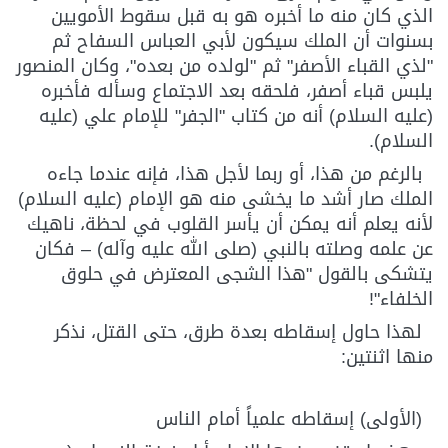
الذي كان منه ما أخبره هو به قبل سقوط الأمويين
بسنوات أن الملك سيكون لأبي العباس السفاح ثم
"لذي القباء الأصفر" ثم "لولده من بعده"، وكان المنصور
يلبس قباء أصفر، فلحقه بعد الاجتماع وسأله فأخبره
(عليه السلام) أنه من كتاب "الجفر" للإمام علي (عليه
السلام).
بالرغم من هذا، أو ربما لأجل هذا، فإنه عندما جاءه
الملك صار أشد ما يخشى منه هو الإمام (عليه السلام)
لأنه يعلم أنه يمكن أن يأسر القلوب في لحظة، ناهيك
عن علمه وصلته بالنبي (صلى الله عليه وآله) – فكان
يتشكى بالقول "هذا الشجى المعترض في حلوق
الخلفاء"!
لهذا حاول إسقاطه بعدة طرق، حتى القتل، نذكر
منها اثنتين:
(الأولى) إسقاطه علمياً أمام الناس