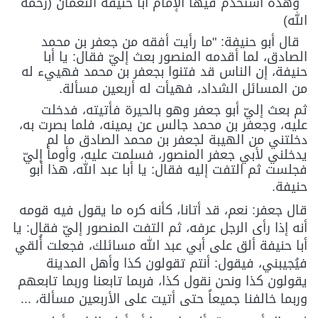
وهذه استخدم فيها الإمام أبا حنيفة النعمان (رحمه
الله)
قال أبو حنيفة: "ما رأيت أفقه من جعفر بن محمد
الصادق، لما أقدمه المنصور بعث إليّ فقال: يا أبا
حنيفة، إن الناس قد فتنوا بجعفر بن محمد فهييء له
من المسائل الشداد، فهيأت له أربعين مسألة
.
ثم بعث إليّ أبو جعفر وهو بالحيرة فأتيته، فدخلت
عليه، وجعفر بن محمد جالس عن يمينه، فلما بصرت به،
دخلتني من الهيبة لجعفر بن محمد الصادق ما لم
يدخلني لأبي جعفر المنصور، فسلمت عليه، وأومأ إليّ
فجلست ثم التفت إليه فقال: يا أبا عبد الله، هذا أبو
حنيفة
.
قال جعفر: نعم، قد أتانا، كأنه كره ما يقول فيه قومه
أنه إذا رأى الرجل عرفه، ثم التفت المنصور إليّ فقال: يا
أبا حنيفة ألق على أبي عبد الله مسائلك، فجعلت أُلقي
فيُجيبني، فيقول: أنتم تقولون كذا وأهل المدينة
يقولون كذا ونحن نقول كذا، فربما تابعنا وربما تابعهم
وربما خالفنا جميعاً حتى أتيت على الأربعين مسألة، ...