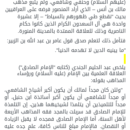
(عليهم السلام) وحنفي وشافعي، ولم يتبع مذهب
مالك بن أنس – الذي أراد المنصور فرضه على العراقيين
بحيث "نقطع طي ظهورهم بالسياط" – إلا عشيرة
واحدة هي آل السعدون الكرام الذين كانوا حكام
الناصرية وذلك للعلاقة الممتدة بالمدينة المنورة.
فتأمل ذلك لتعلم صدق قول عامر بن عبد الله بن الزبير:
"ما يبنيه الدين لا تهدمه الدنيا".
يلخص عبد الحليم الجندي (كتابه "الإمام الصادق")
العلاقة العلمية بين الإمام (عليه السلام) ورؤساء
المذاهب بقوله
:
"ولئن كان مجداً لمالك أن يكون أكبر أشياخ الشافعي،
أو مجداً للشافعي أن يكون أكبر أساتذة ابن حنبل، أو
مجداً للتلميذين أن يتلمذا لشيخيهما هذين، إن التلمذة
للإمام الصادق قد سربلت بالمجد فقه المذاهب الأربعة
لأهل السنة، أما الإمام الصادق فمجده لا يقبل الزيادة
أو النقصان
.
فالإمام مبلغ للناس كافة، علم جده عليه