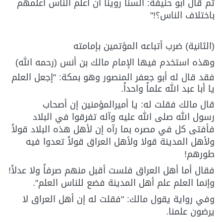
ثم قال أبو حنيفة: ألسنا روينا أن أعلم الناس أعلمهم
باختلاف الناس؟!"
(الثانية) ضرب أتباعه المؤتمين بإمامته
وهذه استخدم فيها الإمام مالك بن أنس (رحمه الله)
فقد قال له أبو جعفر المنصور وهو بمكة: "إجعل العلم
يا أبا عبد الله علماً واحداً.
قال مالك فقلت له: يا أميرالمؤمنين إن أصحاب
رسول الله
صلى الله عليه وآله
تفرقوا في البلاد
فأفتى كل في مصره بما رآه إن لأهل هذه البلاد قولاً
ولأهل المدينة قولا ولأهل العراق قولاً تعدوا فيه
طورهم!
فقال أما أهل العراق فلست أقبل منهم صرفاً ولا عدلاً!
وإنما العلم علم أهل المدينة فضع للناس العلم".
وفي رواية يقول مالك: "فقلت له إن أهل العراق لا
يرضون علمنا.