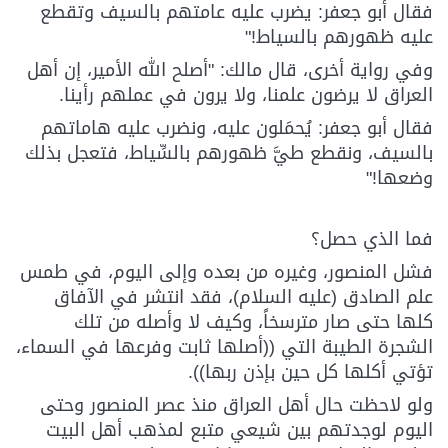
فقال أبو جعفر: يضرب عليه عامتهم بالسيف وتقطع
عليه ظهورهم بالسياط!"
وفي رواية أخرى، قال مالك: "أصلح الله الأمير، إن أهل
العراق لا يرضون علمنا، ولا يرون في عملهم رأينا.
فقال أبو جعفر: يُحمَلون عليه، ونضرب عليه هاماتهم
بالسيف، ونقطع طيَّ ظهورهم بالسِّياط، فتعجل بذلك
وضعها!"
فما الذي حصل؟
فشل المنصور، وغيره من بعده وإلى اليوم، في طمس
علم الصادق (عليه السلام)، فقد انتشر في الآفاق
كلها حتى صار مترسخاً، وكيف لا وأصله من تلك
الشجرة الطيبة التي ((أصلها ثابت وفرعها في السماء،
تؤتي أكلها كل حين بإذن ربها)).
ولو لاحظت حال أهل العراق منذ عصر المنصور وحتى
اليوم لوجدتهم بين شيعي متبع لمذهب أهل البيت